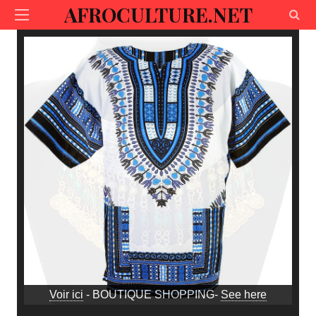
AFROCULTURE.NET
Voir ici
- BOUTIQUE SHOPPING-
See here