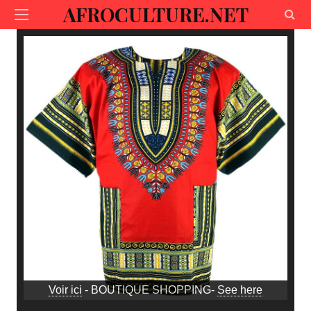
AFROCULTURE.NET
Voir ici
- BOUTIQUE SHOPPING-
See here