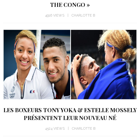
THE CONGO »
4916 VIEWS
CHARLOTTE B
LES BOXEURS TONY YOKA & ESTELLE MOSSELY
PRÉSENTENT LEUR NOUVEAU NÉ
4524 VIEWS
CHARLOTTE B