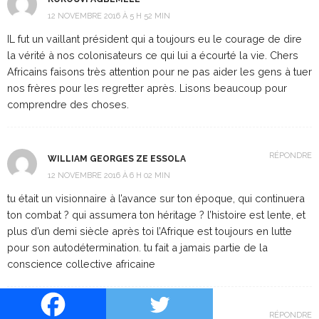
12 NOVEMBRE 2016 À 5 H 52 MIN
IL fut un vaillant président qui a toujours eu le courage de dire
la vérité à nos colonisateurs ce qui lui a écourté la vie. Chers
Africains faisons très attention pour ne pas aider les gens à tuer
nos frères pour les regretter après. Lisons beaucoup pour
comprendre des choses.
RÉPONDRE
WILLIAM GEORGES ZE ESSOLA
12 NOVEMBRE 2016 À 6 H 02 MIN
tu était un visionnaire à l’avance sur ton époque, qui continuera
ton combat ? qui assumera ton héritage ? l’histoire est lente, et
plus d’un demi siècle après toi l’Afrique est toujours en lutte
pour son autodétermination. tu fait a jamais partie de la
conscience collective africaine
RÉPONDRE
GAELESS ELOUGOU ESSOMBA