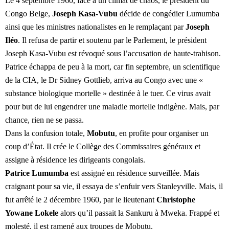
Le 4 septembre 1960, face à un climat de chaos, le président du
Congo Belge,
Joseph Kasa-Vubu
décide de congédier Lumumba
ainsi que les ministres nationalistes en le remplaçant par
Joseph
Iléo
. Il refusa de partir et soutenu par le Parlement, le président
Joseph Kasa-Vubu est révoqué sous l’accusation de haute-trahison.
Patrice échappa de peu à la mort, car fin septembre, un scientifique
de la CIA, le Dr Sidney Gottlieb, arriva au Congo avec une «
substance biologique mortelle » destinée à le tuer. Ce virus avait
pour but de lui engendrer une maladie mortelle indigène. Mais, par
chance, rien ne se passa.
Dans la confusion totale,
Mobutu
, en profite pour organiser un
coup d’État. Il crée le Collège des Commissaires généraux et
assigne à résidence les dirigeants congolais.
Patrice Lumumba
est assigné en résidence surveillée. Mais
craignant pour sa vie, il essaya de s’enfuir vers Stanleyville. Mais, il
fut arrêté le 2 décembre 1960, par le lieutenant
Christophe
Yowane Lokele
alors qu’il passait la Sankuru à Mweka. Frappé et
molesté, il est ramené aux troupes de Mobutu.