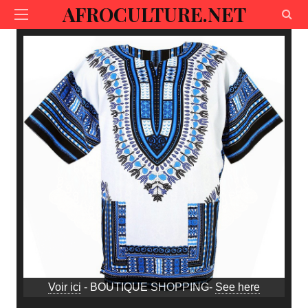
AFROCULTURE.NET
Voir ici
- BOUTIQUE SHOPPING-
See here