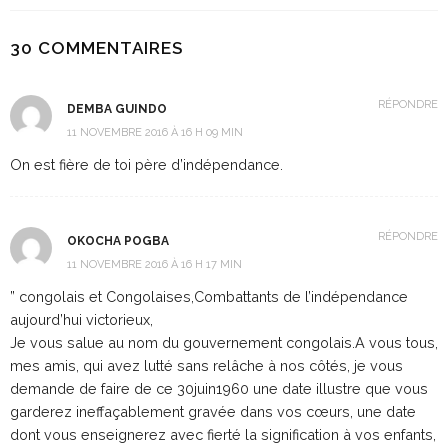
30 COMMENTAIRES
RÉPONDRE
DEMBA GUINDO
11 NOVEMBRE 2016 À 16 H 09 MIN
On est fière de toi père d’indépendance.
RÉPONDRE
OKOCHA POGBA
11 NOVEMBRE 2016 À 16 H 17 MIN
” congolais et Congolaises,Combattants de l’indépendance
aujourd’hui victorieux,
Je vous salue au nom du gouvernement congolais.A vous tous,
mes amis, qui avez lutté sans relâche à nos côtés, je vous
demande de faire de ce 30juin1960 une date illustre que vous
garderez ineffaçablement gravée dans vos cœurs, une date
dont vous enseignerez avec fierté la signification à vos enfants,