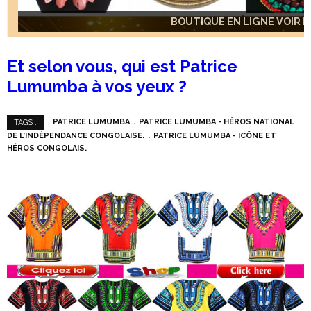
BOUTIQUE EN LIGNE VOIR IC
BOUTIQUE EN LIGNE VOIR IC
BOUTIQUE EN LIGNE VOIR IC
Et selon vous, qui est Patrice
Lumumba à vos yeux ?
PATRICE LUMUMBA
PATRICE LUMUMBA - HÉROS NATIONAL
TAGS :
DE L’INDÉPENDANCE CONGOLAISE.
PATRICE LUMUMBA - ICÔNE ET
HÉROS CONGOLAIS.