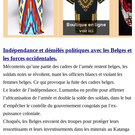
Boutique en ligne
Boutique en ligne
Boutique en ligne
voir ici
voir ici
voir ici
Indépendance et démêlés politiques avec les Belges et
les forces occidentales.
Mécontents qu’une partie des cadres de l’armée restent belges, les
soldats noirs se révoltent, tuant les officiers blancs et violant les
femmes belges. Ce qui provoque la fuite des cadres belges.
Le leader de l’indépendance, Lumumba en profite pour affirmer
l’africanisation de l’armée et double la solde des soldats, dans le but
d’empêcher le contrôle du gouvernement congolais par l’ex-
puissance coloniale.
Choqués, les Belges envoient des troupes pour protéger leurs
ressortissants et leurs investissements dans les minerais au Katanga