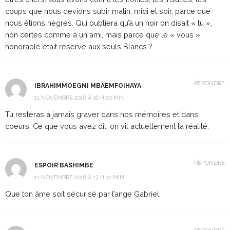
coups que nous devions subir matin, midi et soir, parce que
nous étions nègres. Qui oubliera qu’à un noir on disait « tu »,
non certes comme à un ami, mais parce que le « vous »
honorable était réservé aux seuls Blancs ?
RÉPONDRE
IBRAHIMMOEGNI MBAEMFOIHAYA
11 NOVEMBRE 2016 À 16 H 20 MIN
Tu resteras à jamais graver dans nos mémoires et dans
coeurs. Ce que vous avez dit, on vit actuellement la réalité.
RÉPONDRE
ESPOIR BASHIMBE
11 NOVEMBRE 2016 À 17 H 32 MIN
Que ton âme soit sécurisé par l’ange Gabriel.