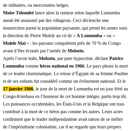
de militaires, ou mercenaires belges.
Moise Tshombé
lance alors la rumeur selon laquelle Lumumba
aurait été assassiné par des villageois. Ceci déclenche une
insurrection parmi la population paysanne, qui prend les armes sous
la direction de Pierre Mulele au cri de «
A Lumumba
» ou «
Mulele Mai
» : les paysans conquièrent près de 70 % du Congo
avant d’être écrasés par l’armée de
Mobutu
.
Après l’avoir trahi,
Mobutu
, par pure hypocrisie, déclare
Patrice
Lumumba
comme
héros national en 1966
. Le pays pleure la mort
de ce leader charismatique. Le retour d’Égypte de sa femme Pauline
et de ses enfants fut considéré comme un événement national. Et le
17 janvier 1966
, le jour de la mort de Lumumba est un jour férié au
Congo-Kinshasa en l’honneur de cet homme intègre, partis trop tôt.
Les puissances occidentales, les États-Unis et la Belgique ont tous
contribué à la mort de ce héros pas comme les autres. Leurs actes
confirment que le leader indépendantiste avait raison de se méfier
de l’impérialisme colonialiste, car il ne regarde que leurs propres