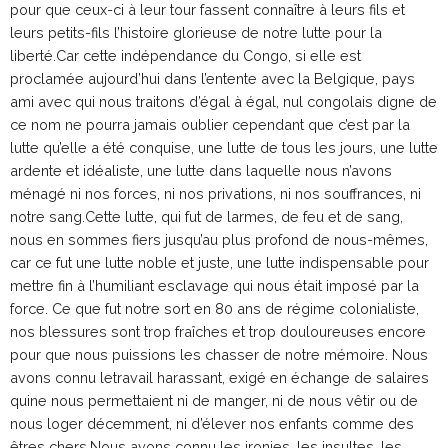
pour que ceux-ci à leur tour fassent connaître à leurs fils et
leurs petits-fils l’histoire glorieuse de notre lutte pour la
liberté.Car cette indépendance du Congo, si elle est
proclamée aujourd’hui dans l’entente avec la Belgique, pays
ami avec qui nous traitons d’égal à égal, nul congolais digne de
ce nom ne pourra jamais oublier cependant que c’est par la
lutte qu’elle a été conquise, une lutte de tous les jours, une lutte
ardente et idéaliste, une lutte dans laquelle nous n’avons
ménagé ni nos forces, ni nos privations, ni nos souffrances, ni
notre sang.Cette lutte, qui fut de larmes, de feu et de sang,
nous en sommes fiers jusqu’au plus profond de nous-mêmes,
car ce fut une lutte noble et juste, une lutte indispensable pour
mettre fin à l’humiliant esclavage qui nous était imposé par la
force. Ce que fut notre sort en 80 ans de régime colonialiste,
nos blessures sont trop fraîches et trop douloureuses encore
pour que nous puissions les chasser de notre mémoire. Nous
avons connu letravail harassant, exigé en échange de salaires
quine nous permettaient ni de manger, ni de nous vêtir ou de
nous loger décemment, ni d’élever nos enfants comme des
êtres chers.Nous avons connu les ironies, les insultes, les