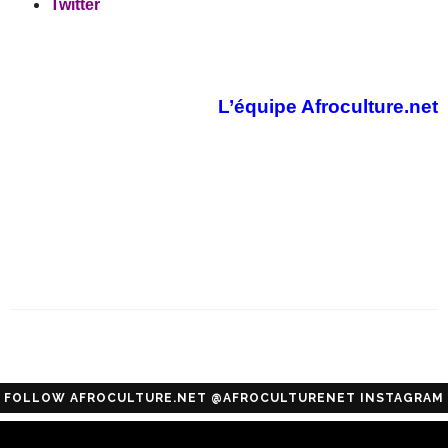
Twitter
L’équipe Afroculture.net
FOLLOW AFROCULTURE.NET @AFROCULTURENET INSTAGRAM
Configuration error or no pictures...