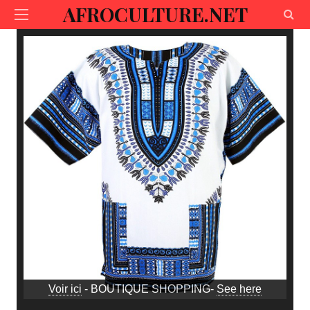
AFROCULTURE.NET
Voir ici
- BOUTIQUE SHOPPING-
See here