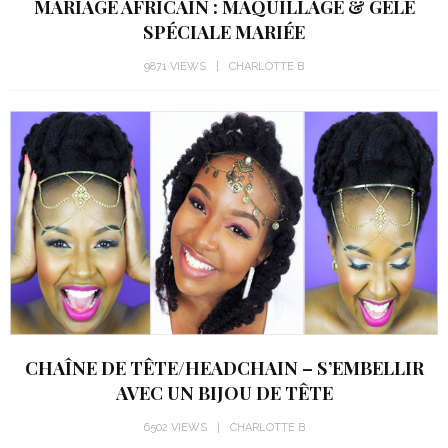
MARIAGE AFRICAIN : MAQUILLAGE & GELE
SPÉCIALE MARIÉE
9871 VIEWS
CHARLOTTE B
CHAÎNE DE TÊTE/HEADCHAIN – S’EMBELLIR
AVEC UN BIJOU DE TÊTE
6502 VIEWS
CHARLOTTE B