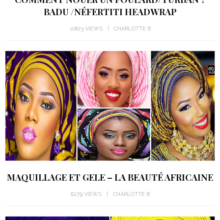
BADU /NÉFERTITI HEADWRAP
10823 VIEWS
CHARLOTTE B
MAQUILLAGE ET GELE – LA BEAUTÉ AFRICAINE
8279 VIEWS
CHARLOTTE B