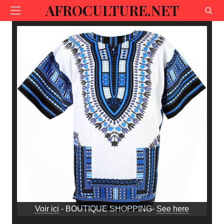
AFROCULTURE.NET
Voir ici
- BOUTIQUE SHOPPING-
See here