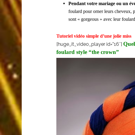
Pendant votre mariage ou un
év
foulard pour orner leurs cheveux, pe
sont « gorgeous » avec leur foulard 
Tutoriel vidéo simple d’une jolie miss
Quel
[huge_it_video_player id=”16″]
foulard style “the crown”