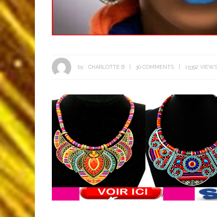
by :
CHARLOTTE B
30 COMMENTS
15392 VIEW