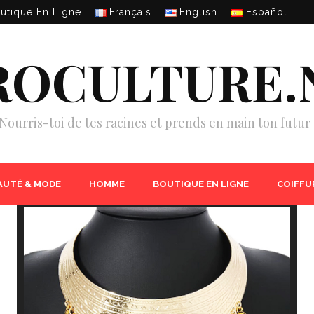
utique En Ligne
Français
English
Español
ROCULTURE.
Nourris-toi de tes racines et prends en main ton futur 
AUTÉ & MODE
HOMME
BOUTIQUE EN LIGNE
COIFFU