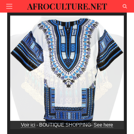
AFROCULTURE.NET
Voir ici
- BOUTIQUE SHOPPING-
See here