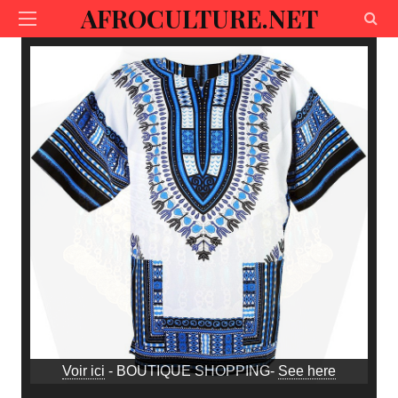
AFROCULTURE.NET
Voir ici
- BOUTIQUE SHOPPING-
See here