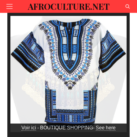
AFROCULTURE.NET
Voir ici
- BOUTIQUE SHOPPING-
See here