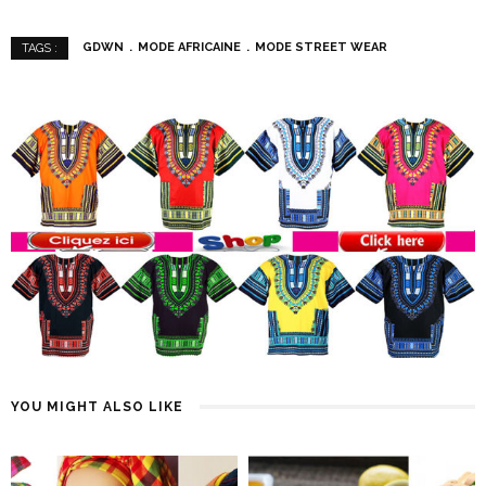
Maquillage
@ellaedor :
Kemi Awoyemi
| @ j0danna
GDWN
MODE AFRICAINE
MODE STREET WEAR
TAGS :
YOU MIGHT ALSO LIKE