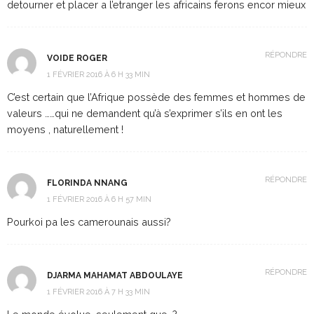
detourner et placer a l’etranger les africains ferons encor mieux
RÉPONDRE
VOIDE ROGER
1 FÉVRIER 2016 À 6 H 33 MIN
C’est certain que l’Afrique possède des femmes et hommes de
valeurs ……qui ne demandent qu’à s’exprimer s’ils en ont les
moyens , naturellement !
RÉPONDRE
FLORINDA NNANG
1 FÉVRIER 2016 À 6 H 57 MIN
Pourkoi pa les camerounais aussi?
RÉPONDRE
DJARMA MAHAMAT ABDOULAYE
1 FÉVRIER 2016 À 7 H 33 MIN