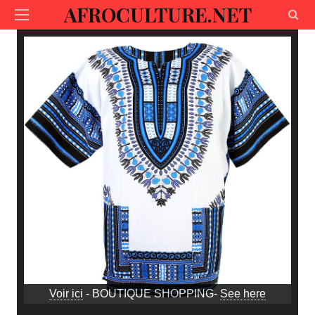
AFROCULTURE.NET
Voir ici
- BOUTIQUE SHOPPING-
See here