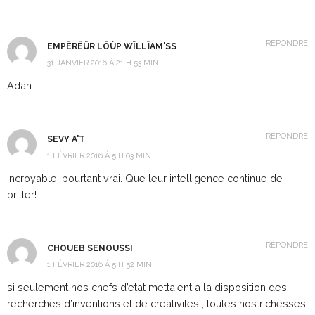
RÉPONDRE
EMPÊRËÛR LÔÙP WÎLLÏAM'SS
31 JANVIER 2016 À 21 H 53 MIN
Adan
RÉPONDRE
SEVY A'T
1 FÉVRIER 2016 À 5 H 03 MIN
Incroyable, pourtant vrai. Que leur intelligence continue de
briller!
RÉPONDRE
CHOUEB SENOUSSI
1 FÉVRIER 2016 À 5 H 52 MIN
si seulement nos chefs d’etat mettaient a la disposition des
recherches d’inventions et de creativites , toutes nos richesses