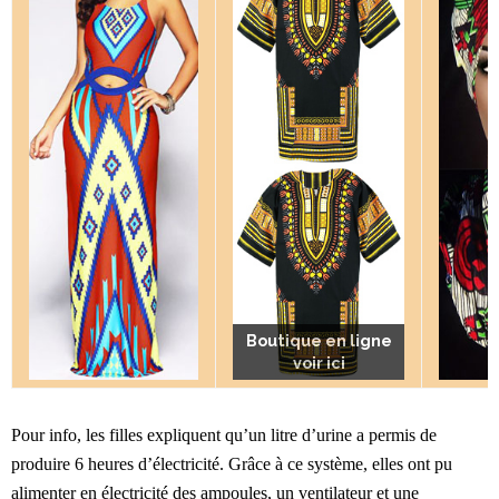
Boutique en ligne
Boutique en ligne
Boutique en ligne
voir ici
voir ici
voir ici
Pour info, les filles expliquent qu’un litre d’urine a permis de
produire 6 heures d’électricité. Grâce à ce système, elles ont pu
alimenter en électricité des ampoules, un ventilateur et une