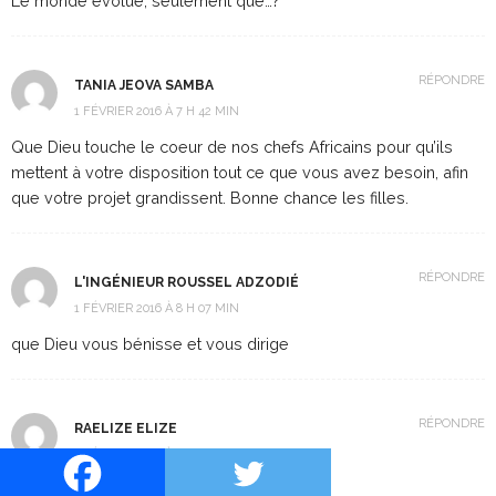
Le monde évolue, seulement que…?
RÉPONDRE
TANIA JEOVA SAMBA
1 FÉVRIER 2016 À 7 H 42 MIN
Que Dieu touche le coeur de nos chefs Africains pour qu’ils
mettent à votre disposition tout ce que vous avez besoin, afin
que votre projet grandissent. Bonne chance les filles.
RÉPONDRE
L'INGÉNIEUR ROUSSEL ADZODIÉ
1 FÉVRIER 2016 À 8 H 07 MIN
que Dieu vous bénisse et vous dirige
RÉPONDRE
RAELIZE ELIZE
1 FÉVRIER 2016 À 8 H 24 MIN
raha mbola matanjaka,ampianaro ny ankizy