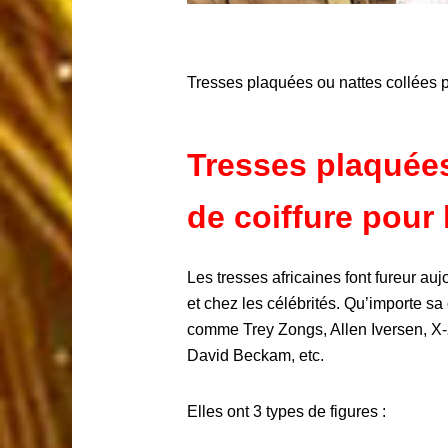
Tresses plaquées ou nattes collées
Tresses plaquées
de coiffure pou
Les tresses africaines font fureur a
et chez les célébrités.
Qu’importe sa c
comme
Trey
Zongs
, Allen
Iversen
,
X-
David
Beckam
, etc.
Elles ont 3 types de figures :