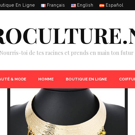
utique En Ligne
Français
English
Español
ROCULTURE.
Nourris-toi de tes racines et prends en main ton futur 
AUTÉ & MODE
HOMME
BOUTIQUE EN LIGNE
COIFFU