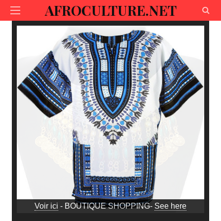
AFROCULTURE.NET
Voir ici
- BOUTIQUE SHOPPING-
See here