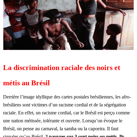
La discrimination raciale des noirs et
métis au Brésil
Derrière l’image idyllique des cartes postales brésiliennes, les afro-
brésiliens sont victimes d’un racisme cordial et de la ségrégation
raciale. En effet, un racisme cordial, car le Brésil est perçu comme
une nation métissée, tolérante et ouverte. Lorsqu’on évoque le
Brésil, on pense au carnaval, la samba ou la capoeira. Il faut
signaler qu’au Brésil,
2 pauvres sur 3 sont noirs ou métis. Ils