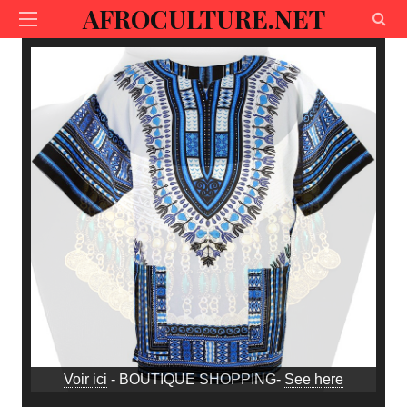
AFROCULTURE.NET
Voir ici
- BOUTIQUE SHOPPING-
See here