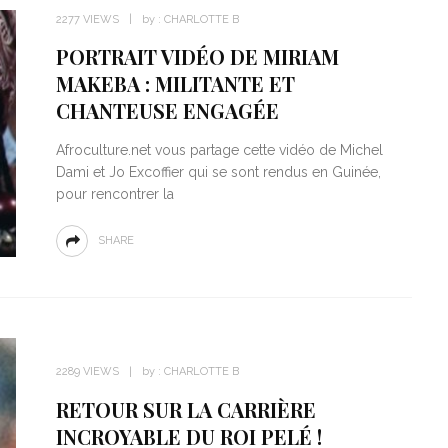
2277 VIEWS
by :
CHARLOTTE B
PORTRAIT VIDÉO DE MIRIAM
MAKEBA : MILITANTE ET
CHANTEUSE ENGAGÉE
Afroculture.net vous partage cette vidéo de Michel
BOUTIQUE EN LIGNE VOIR ICI
Dami et Jo Excoffier qui se sont rendus en Guinée,
pour rencontrer la
SHARE
2289 VIEWS
by :
CHARLOTTE B
RETOUR SUR LA CARRIÈRE
INCROYABLE DU ROI PELÉ !