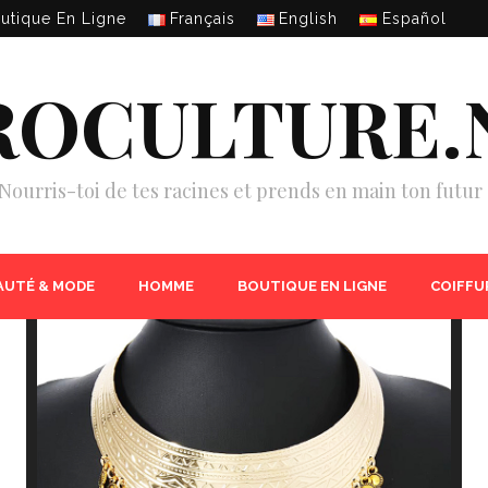
utique En Ligne
Français
English
Español
ROCULTURE.
Nourris-toi de tes racines et prends en main ton futur 
AUTÉ & MODE
HOMME
BOUTIQUE EN LIGNE
COIFFU