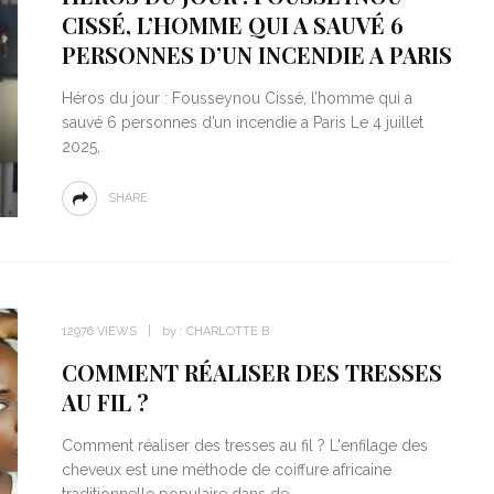
CISSÉ, L’HOMME QUI A SAUVÉ 6
PERSONNES D’UN INCENDIE A PARIS
Héros du jour : Fousseynou Cissé, l’homme qui a
sauvé 6 personnes d’un incendie a Paris Le 4 juillet
2025,
SHARE
12976 VIEWS
by :
CHARLOTTE B
COMMENT RÉALISER DES TRESSES
AU FIL ?
Comment réaliser des tresses au fil ? L'enfilage des
cheveux est une méthode de coiffure africaine
traditionnelle populaire dans de