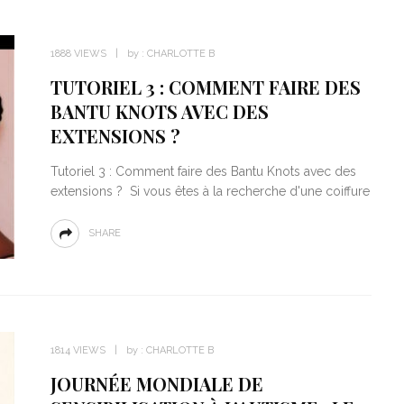
1888 VIEWS
by :
CHARLOTTE B
TUTORIEL 3 : COMMENT FAIRE DES
BANTU KNOTS AVEC DES
EXTENSIONS ?
Tutoriel 3 : Comment faire des Bantu Knots avec des
extensions ? Si vous êtes à la recherche d'une coiffure
SHARE
1814 VIEWS
by :
CHARLOTTE B
JOURNÉE MONDIALE DE