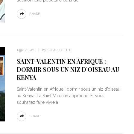
SHARE
1492 VIEWS
by :
CHARLOTTE B
SAINT-VALENTIN EN AFRIQUE :
DORMIR SOUS UN NIZ D’OISEAU AU
KENYA
Saint-Valentin en Afrique : dormir sous un niz d’oiseau
au Kenya La Saint-Valentin approche. Et vous
souhaitez faire vivre à
SHARE