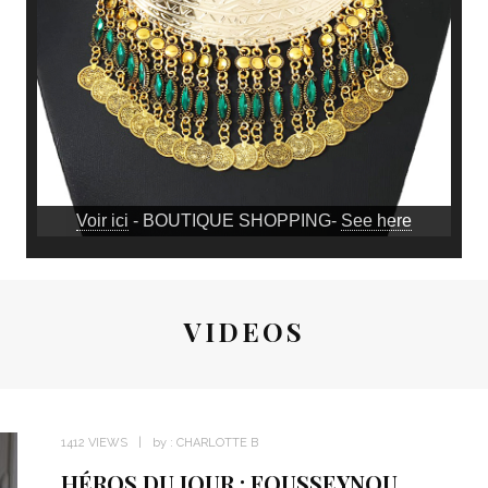
Voir ici
- BOUTIQUE SHOPPING-
See here
VIDEOS
1412 VIEWS
by :
CHARLOTTE B
HÉROS DU JOUR : FOUSSEYNOU