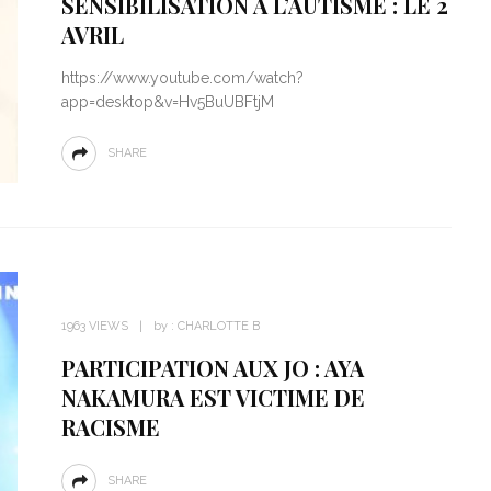
SENSIBILISATION À L’AUTISME : LE 2
AVRIL
https://www.youtube.com/watch?
app=desktop&v=Hv5BuUBFtjM
SHARE
1963 VIEWS
by :
CHARLOTTE B
PARTICIPATION AUX JO : AYA
NAKAMURA EST VICTIME DE
RACISME
SHARE