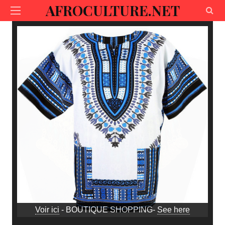
AFROCULTURE.NET
Voir ici
- BOUTIQUE SHOPPING-
See here