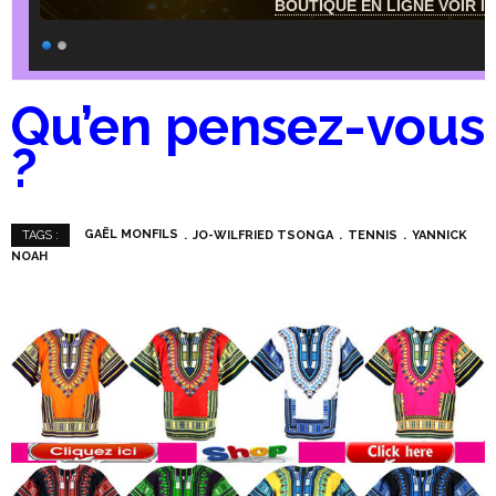
BOUTIQUE EN LIGNE VOIR IC
Qu’en pensez-vous
?
GAËL MONFILS
JO-WILFRIED TSONGA
TENNIS
YANNICK
TAGS :
NOAH