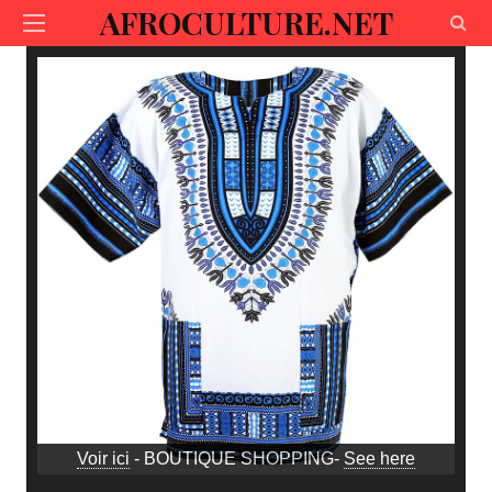
AFROCULTURE.NET
Voir ici
- BOUTIQUE SHOPPING-
See here