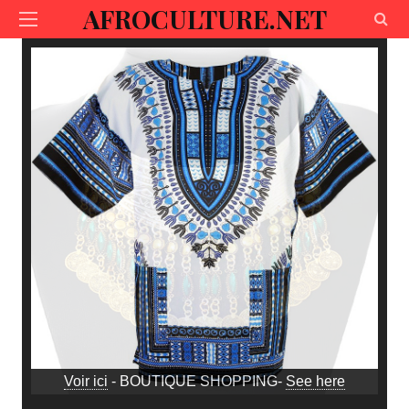
AFROCULTURE.NET
Voir ici
- BOUTIQUE SHOPPING-
See here