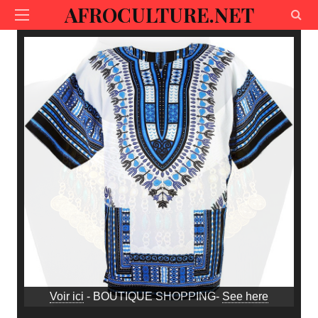
AFROCULTURE.NET
Voir ici
- BOUTIQUE SHOPPING-
See here