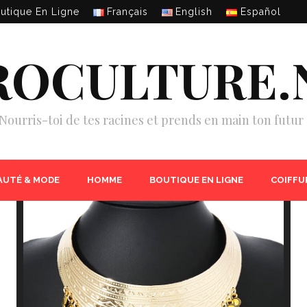
utique En Ligne
Français
English
Español
ROCULTURE.
Nourris-toi de tes racines et prends en main ton futur 
AUTÉ & MODE
HOMME
BOUTIQUE EN LIGNE
COIFFU