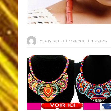
by :
CHARLOTTE B
1 COMMENT
4231 VIEWS