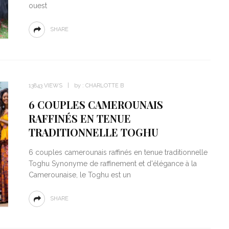
ouest
SHARE
13843 VIEWS
by :
CHARLOTTE B
6 COUPLES CAMEROUNAIS
RAFFINÉS EN TENUE
TRADITIONNELLE TOGHU
6 couples camerounais raffinés en tenue traditionnelle
Toghu Synonyme de raffinement et d'élégance à la
Camerounaise, le Toghu est un
SHARE