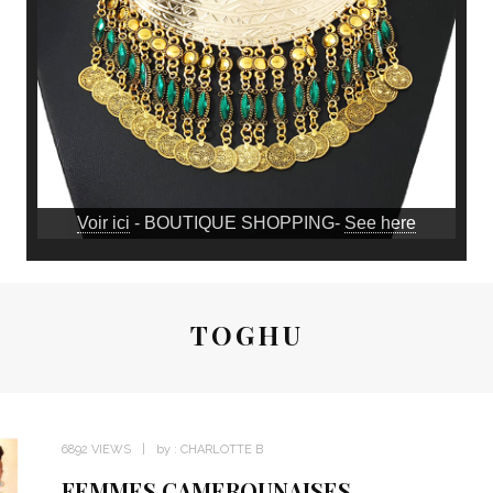
Voir ici
- BOUTIQUE SHOPPING-
See here
TOGHU
6892 VIEWS
by :
CHARLOTTE B
FEMMES CAMEROUNAISES