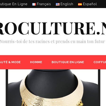
utique En Ligne
Français
English
Español
ROCULTURE.
Nourris-toi de tes racines et prends en main ton futur 
AUTÉ & MODE
HOMME
BOUTIQUE EN LIGNE
COIFFU