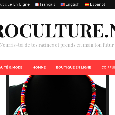
utique En Ligne
Français
English
Español
ROCULTURE.
Nourris-toi de tes racines et prends en main ton futur 
AUTÉ & MODE
HOMME
BOUTIQUE EN LIGNE
COIFFU