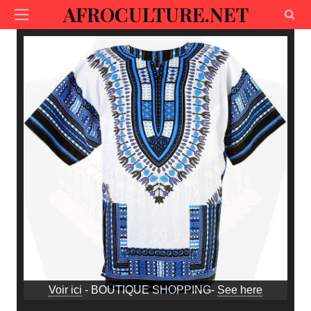
AFROCULTURE.NET
Voir ici
- BOUTIQUE SHOPPING-
See here