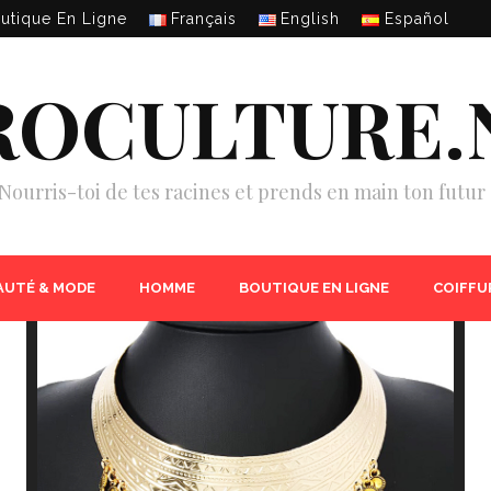
utique En Ligne
Français
English
Español
ROCULTURE.
Nourris-toi de tes racines et prends en main ton futur 
AUTÉ & MODE
HOMME
BOUTIQUE EN LIGNE
COIFFU