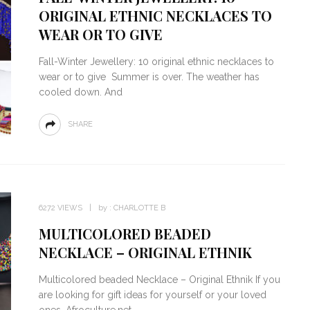
ORIGINAL ETHNIC NECKLACES TO
WEAR OR TO GIVE
Fall-Winter Jewellery: 10 original ethnic necklaces to
wear or to give Summer is over. The weather has
cooled down. And
SHARE
6272 VIEWS
by :
CHARLOTTE B
MULTICOLORED BEADED
NECKLACE – ORIGINAL ETHNIK
Multicolored beaded Necklace – Original Ethnik If you
are looking for gift ideas for yourself or your loved
ones, Afroculture.net