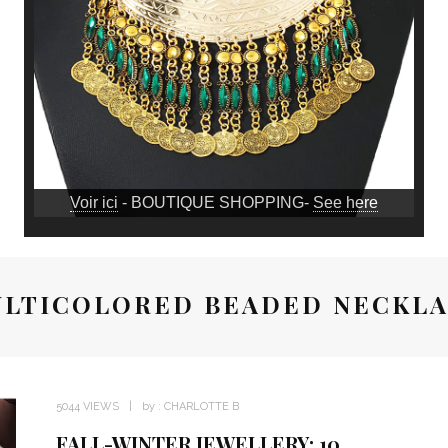
Voir ici
- BOUTIQUE SHOPPING-
See here
LTICOLORED BEADED NECKL
5044 VIEWS
by :
CHARLOTTE B
FALL-WINTER JEWELLERY: 10