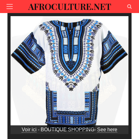
AFROCULTURE.NET
Voir ici
- BOUTIQUE SHOPPING-
See here