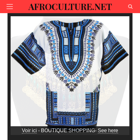
AFROCULTURE.NET
Voir ici
- BOUTIQUE SHOPPING-
See here