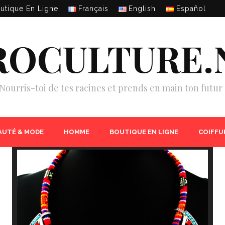
utique En Ligne
Français
English
Español
ROCULTURE.
Nourris-toi de tes racines et prends en main ton futur 
AUTÉ & MODE
HOMME
BOUTIQUE EN LIGNE
COIFFU