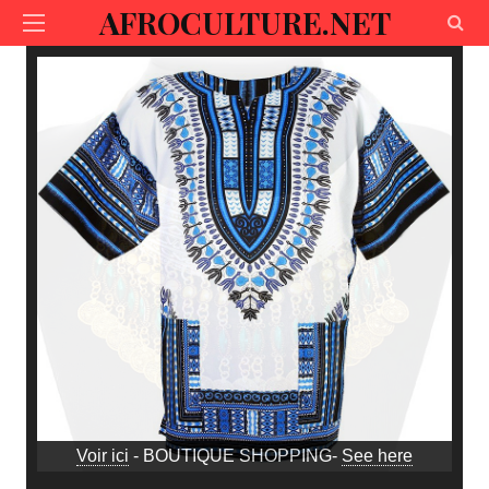
AFROCULTURE.NET
Voir ici
- BOUTIQUE SHOPPING-
See here