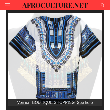
AFROCULTURE.NET
Voir ici
- BOUTIQUE SHOPPING-
See here