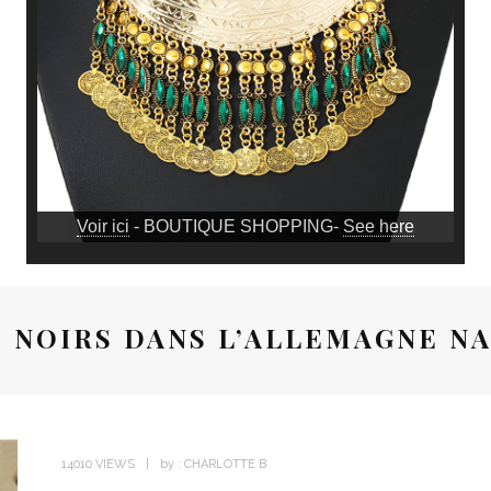
Voir ici
- BOUTIQUE SHOPPING-
See here
S NOIRS DANS L’ALLEMAGNE NA
14010 VIEWS
by :
CHARLOTTE B