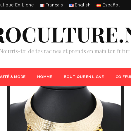
utique En Ligne
Français
English
Español
ROCULTURE.
Nourris-toi de tes racines et prends en main ton futur 
AUTÉ & MODE
HOMME
BOUTIQUE EN LIGNE
COIFFU