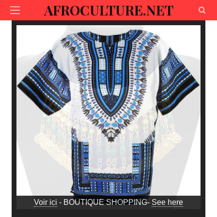
AFROCULTURE.NET
Voir ici
- BOUTIQUE SHOPPING-
See here