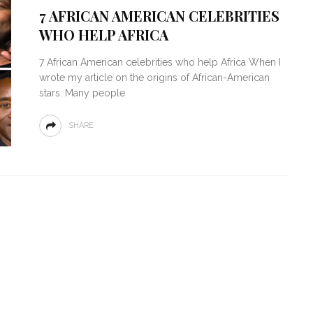
10230 VIEWS
by :
CHARLOTTE B
7 AFRICAN AMERICAN CELEBRITIES
WHO HELP AFRICA
7 African American celebrities who help Africa When I
wrote my article on the origins of African-American
stars. Many people
SHARE