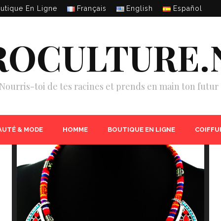
utique En Ligne
Français
English
Español
ROCULTURE.
Nourris-toi de tes racines et prends en main ton futur 
AUTÉ & MODE
HOMME
BOUTIQUE EN LIGNE
COIFFU