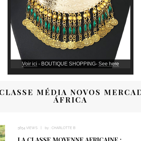
Voir ici
- BOUTIQUE SHOPPING-
See here
A CLASSE MÉDIA NOVOS MERCA
ÁFRICA
5654 VIEWS
by :
CHARLOTTE B
LA CLASSE MOYENNE AFRICAINE :