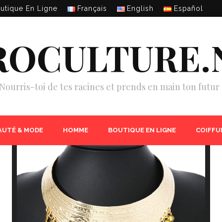
utique En Ligne
Français
English
Español
ROCULTURE.
Nourris-toi de tes racines et prends en main ton futur 
AUTÉ & MODE
HOMME
BOUTIQUE EN LIGNE
COIFFU