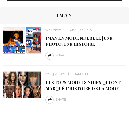
IMAN
3487 VIEWS
CHARLOTTE B
IMAN EN MODE NDEBELE | UNE
PHOTO, UNE HISTOIRE
SHARE
22403 VIEWS
CHARLOTTE B
LES TOPS MODELS NOIRS QUI ONT
MARQUÉ L’HISTOIRE DE LA MODE
SHARE