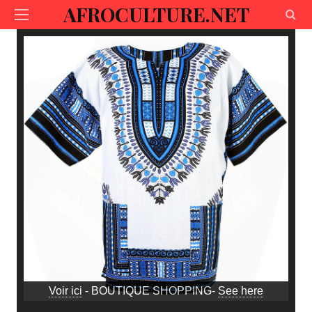
AFROCULTURE.NET
Voir ici
- BOUTIQUE SHOPPING-
See here