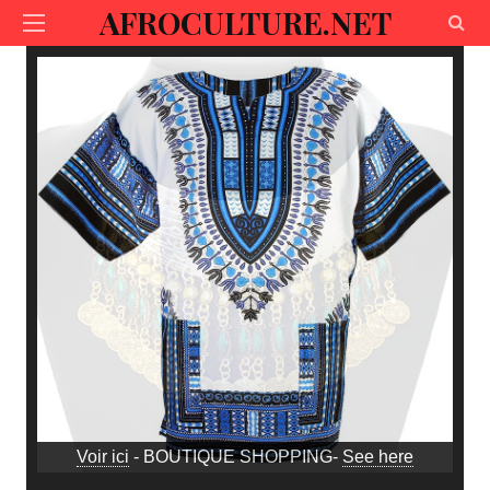
AFROCULTURE.NET
Voir ici
- BOUTIQUE SHOPPING-
See here