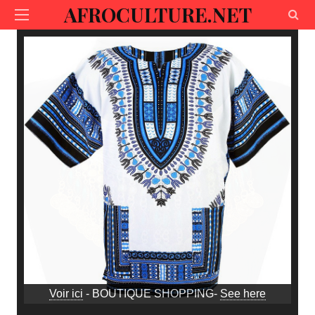
AFROCULTURE.NET
Voir ici
- BOUTIQUE SHOPPING-
See here