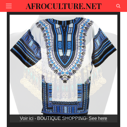
AFROCULTURE.NET
Voir ici
- BOUTIQUE SHOPPING-
See here