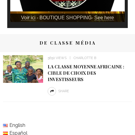
Voir ici
- BOUTIQUE SHOPPING-
See here
DE CLASSE MÉDIA
5650 VIEWS
CHARLOTTE B
LA CLASSE MOYENNE AFRICAINE :
CIBLE DE CHOIX DES
INVESTISSEURS
SHARE
English
Español