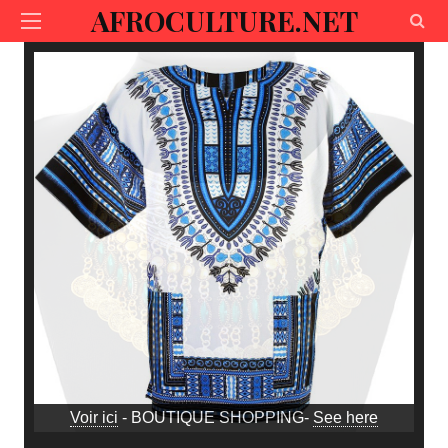
AFROCULTURE.NET
Voir ici
- BOUTIQUE SHOPPING-
See here