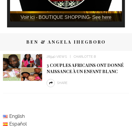
Voir ici
- BOUTIQUE SHOPPING-
See here
BEN & ANGELA IHEGBORO
28940 VIEWS
CHARLOTTE B
3 COUPLES AFRICAINS ONT DONNÉ
NAISSANCE À UN ENFANT BLANC
SHARE
English
Español