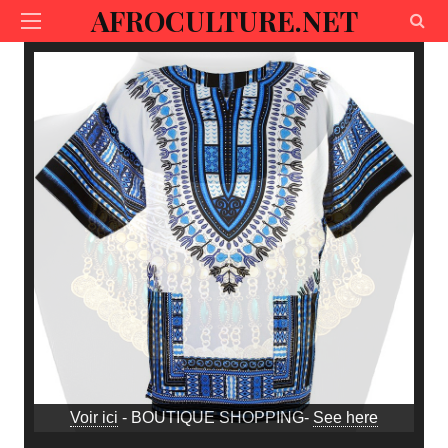
AFROCULTURE.NET
Voir ici
- BOUTIQUE SHOPPING-
See here