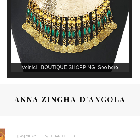
Voir ici
- BOUTIQUE SHOPPING-
See here
ANNA ZINGHA D’ANGOLA
9704 VIEWS
by :
CHARLOTTE B