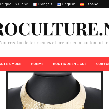
utique En Ligne
Français
English
Español
ROCULTURE.
Nourris-toi de tes racines et prends en main ton futur 
AUTÉ & MODE
HOMME
BOUTIQUE EN LIGNE
COIFFU