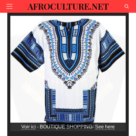
AFROCULTURE.NET
Voir ici
- BOUTIQUE SHOPPING-
See here