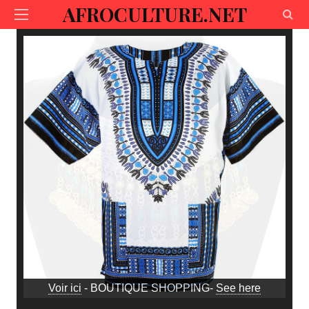
AFROCULTURE.NET
Voir ici
- BOUTIQUE SHOPPING-
See here