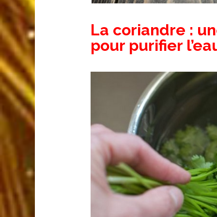
La coriandre : u
pour purifier l’