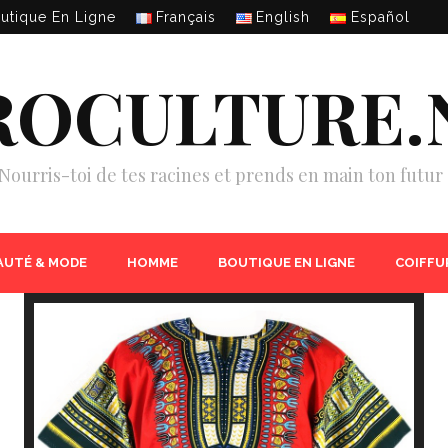
utique En Ligne
Français
English
Español
ROCULTURE.
Nourris-toi de tes racines et prends en main ton futur 
AUTÉ & MODE
HOMME
BOUTIQUE EN LIGNE
COIFFU