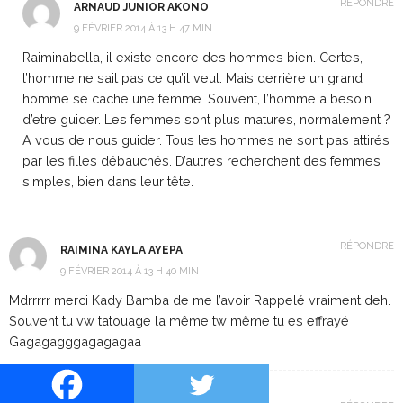
RÉPONDRE
ARNAUD JUNIOR AKONO
9 FÉVRIER 2014 À 13 H 47 MIN
Raiminabella, il existe encore des hommes bien. Certes,
l’homme ne sait pas ce qu’il veut. Mais derrière un grand
homme se cache une femme. Souvent, l’homme a besoin
d’etre guider. Les femmes sont plus matures, normalement ?
A vous de nous guider. Tous les hommes ne sont pas attirés
par les filles débauchés. D’autres recherchent des femmes
simples, bien dans leur tête.
RÉPONDRE
RAIMINA KAYLA AYEPA
9 FÉVRIER 2014 À 13 H 40 MIN
Mdrrrrr merci Kady Bamba de me l’avoir Rappelé vraiment deh.
Souvent tu vw tatouage la même tw même tu es effrayé
Gagagagggagagagaa