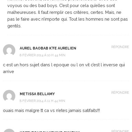
voyous ou des bad boys. C’est pour cela qu’elles sont
malheureuses. Il faut remplir ces critères, certes. Mais, ne
pas le faire avec n’importe qui. Tout les hommes ne sont pas
gentils.
RÉPONDRE
AUREL BAOBAB K'FE AURELIEN
8 FÉVRIER 2014 À 10 H 44 MIN
c est un hors sujet dans l epoque ou l on vit c’est l inverse qui
arrive
RÉPONDRE
METISSA BELLAMY
8 FÉVRIER 2014 À 11 H 44 MIN
ouais mais malgre tt ca vs n’etes jamais satifaits!!!
RÉPONDRE