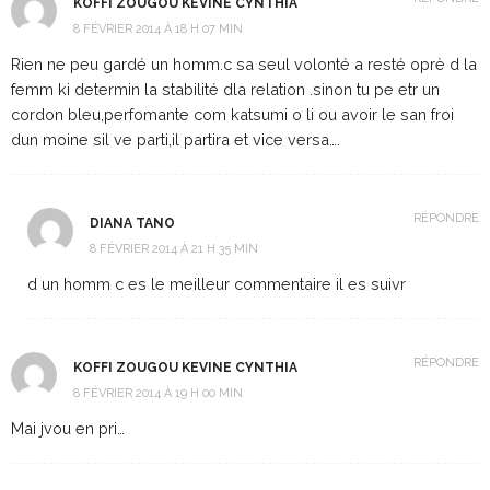
KOFFI ZOUGOU KEVINE CYNTHIA
8 FÉVRIER 2014 À 18 H 07 MIN
Rien ne peu gardé un homm.c sa seul volonté a resté oprè d la
femm ki determin la stabilité dla relation .sinon tu pe etr un
cordon bleu,perfomante com katsumi o li ou avoir le san froi
dun moine sil ve parti,il partira et vice versa….
RÉPONDRE
DIANA TANO
8 FÉVRIER 2014 À 21 H 35 MIN
d un homm c es le meilleur commentaire il es suivr
RÉPONDRE
KOFFI ZOUGOU KEVINE CYNTHIA
8 FÉVRIER 2014 À 19 H 00 MIN
Mai jvou en pri…