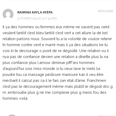
RÉPONDRE
RAIMINA KAYLA AYEPA
9 FÉVRIER 2014 À 13 H 33 MIN
Il ya des hommes ou femmes eux même ne savent pas cekil
veulent tantôt c’est bleu tantôt c’est vert a cet allure la de kel
relation parlons nous. Souvent tu a la volonté de vouloir retenir
tn homme contre vent e marré mais il ya des situations ke tu
vois ki te decourage o point de re dégoûté. Une relation ou il
nya pas de confiance devien une relation a dînette plus tu na
plus confiance plus l.amour diminue pfff les hommes
d’aujourd’hui sois miss monde si tu veux lave le mets lui
poudre tou ca massage pédicure manicure kan il veu être
méchant il calcul pas ca il le fais san état d’âme. Franchmen
c’est pas le découragement même mais plutôt le dégoût dnc g
m. embrouille plus g ne me complexe plus g mens fou des
hommes voilà