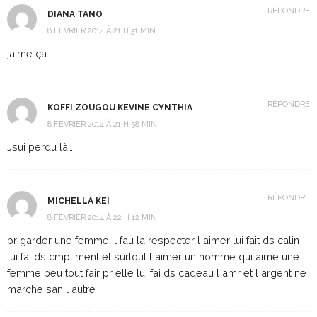
RÉPONDRE
DIANA TANO
8 FÉVRIER 2014 À 21 H 31 MIN
jaime ça
RÉPONDRE
KOFFI ZOUGOU KEVINE CYNTHIA
8 FÉVRIER 2014 À 21 H 58 MIN
Jsui perdu là….
RÉPONDRE
MICHELLA KEI
8 FÉVRIER 2014 À 22 H 12 MIN
pr garder une femme il fau la respecter l aimer lui fait ds calin
lui fai ds cmpliment et surtout l aimer un homme qui aime une
femme peu tout fair pr elle lui fai ds cadeau l amr et l argent ne
marche san l autre