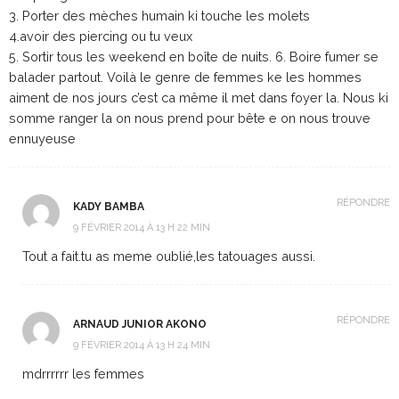
3. Porter des mèches humain ki touche les molets
4.avoir des piercing ou tu veux
5. Sortir tous les weekend en boîte de nuits. 6. Boire fumer se
balader partout. Voilà le genre de femmes ke les hommes
aiment de nos jours c’est ca même il met dans foyer la. Nous ki
somme ranger la on nous prend pour bête e on nous trouve
ennuyeuse
RÉPONDRE
KADY BAMBA
9 FÉVRIER 2014 À 13 H 22 MIN
Tout a fait.tu as meme oublié,les tatouages aussi.
RÉPONDRE
ARNAUD JUNIOR AKONO
9 FÉVRIER 2014 À 13 H 24 MIN
mdrrrrrr les femmes