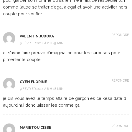
pour garder son homme ou sa femme il faut de respecter l’un
comme l’autre se traiter d’egal a egal et avoir une activiter hors
couple pour soufler
RÉPONDRE
VALENTIN JUDOKA
9 FÉVRIER 2014 À 2 H 43 MIN
et s’avoir faire preuve d’imagination pour les surprises pour
pimenter le couple
RÉPONDRE
CYEN FLORINE
9 FÉVRIER 2014 À 8 H 18 MIN
je dis vous avez le temps affaire de garçon es ce kesa date d
aujourd’hui donc laisser les comme ça
RÉPONDRE
MARIETOU CISSE