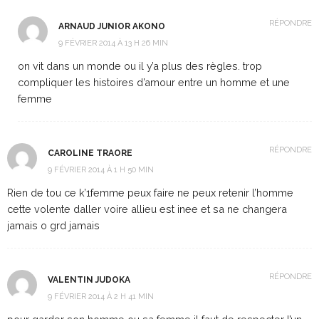
RÉPONDRE
ARNAUD JUNIOR AKONO
9 FÉVRIER 2014 À 13 H 26 MIN
on vit dans un monde ou il y’a plus des règles. trop
compliquer les histoires d’amour entre un homme et une
femme
RÉPONDRE
CAROLINE TRAORE
9 FÉVRIER 2014 À 1 H 50 MIN
Rien de tou ce k’1femme peux faire ne peux retenir l’homme
cette volente daller voire allieu est inee et sa ne changera
jamais o grd jamais
RÉPONDRE
VALENTIN JUDOKA
9 FÉVRIER 2014 À 2 H 41 MIN