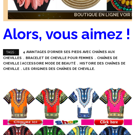
BOUTIQUE EN LIGNE VOIR IC
BOUTIQUE EN LIGNE VOIR IC
BOUTIQUE EN LIGNE VOIR IC
Alors, vous aimez !
4 AVANTAGES D’ORNER SES PIEDS AVEC CHAÎNES AUX
TAGS :
CHEVILLES
BRACELET DE CHEVILLE POUR FEMMES
CHAÎNES DE
CHEVILLE | ACCESSOIRE MODE DE BEAUTÉ
HISTOIRE DES CHAÎNES DE
CHEVILLE
LES ORIGINES DES CHAÎNES DE CHEVILLE.