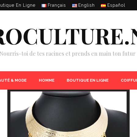
utique En Ligne
Français
English
Español
ROCULTURE.
Nourris-toi de tes racines et prends en main ton futur 
AUTÉ & MODE
HOMME
BOUTIQUE EN LIGNE
COIFFU