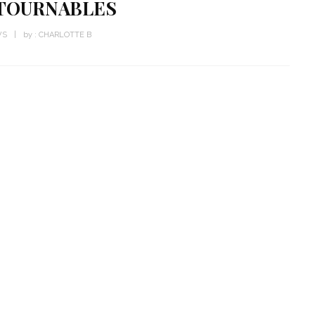
TOURNABLES
WS
by :
CHARLOTTE B