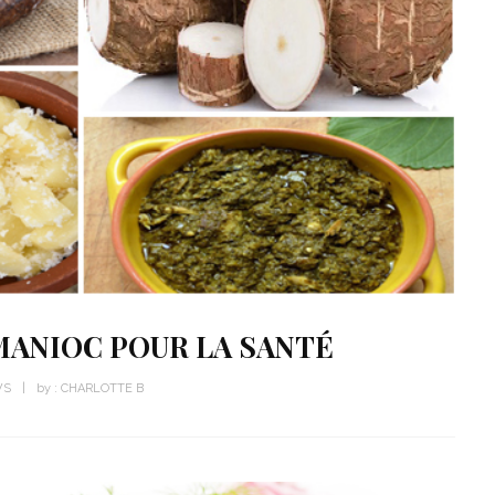
 MANIOC POUR LA SANTÉ
WS
by :
CHARLOTTE B