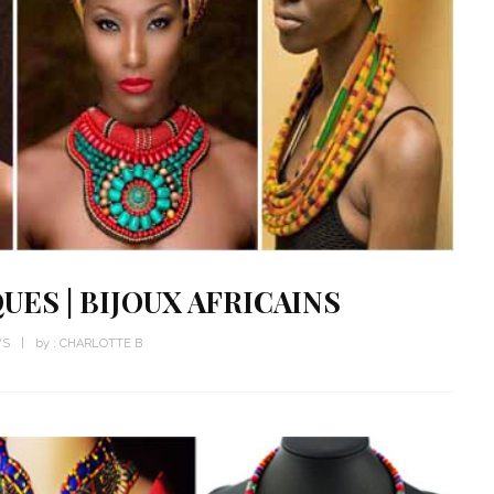
ES | BIJOUX AFRICAINS
WS
by :
CHARLOTTE B