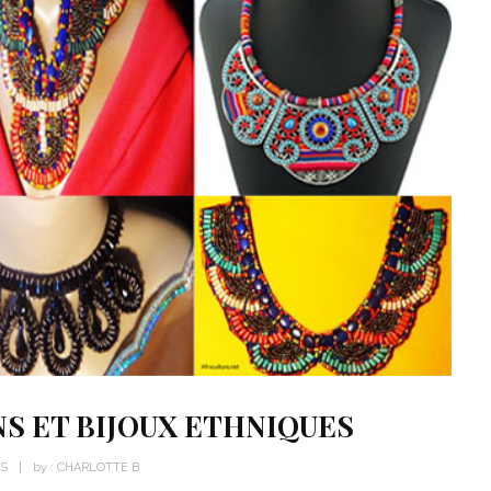
NS ET BIJOUX ETHNIQUES
WS
by :
CHARLOTTE B