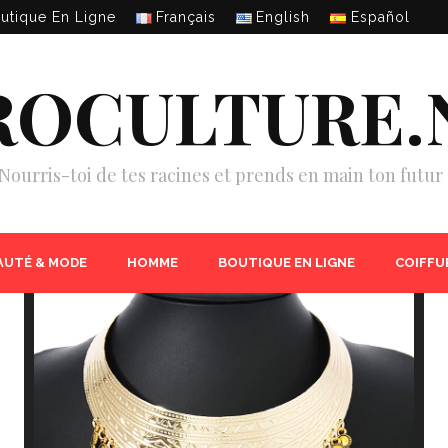
utique En Ligne
Français
English
Español
ROCULTURE.
Nourris-toi de tes racines et prends en main ton futur 
AUTÉ & MODE
HOMME
BOUTIQUE EN LIGNE
COIFFU