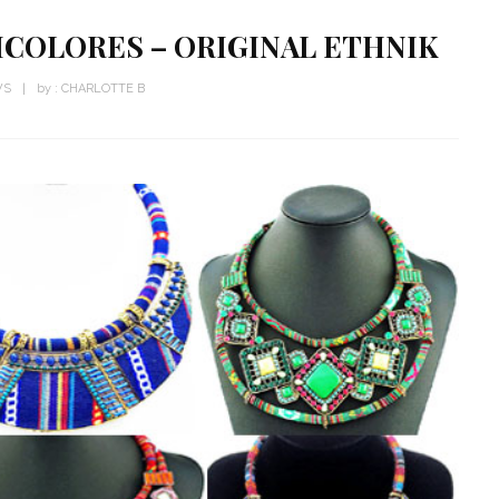
ICOLORES – ORIGINAL ETHNIK
WS
by :
CHARLOTTE B