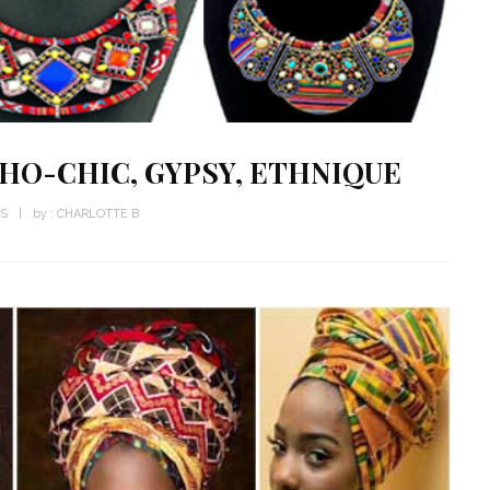
OHO-CHIC, GYPSY, ETHNIQUE
WS
by :
CHARLOTTE B